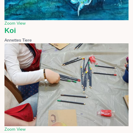
Zoom
View
Koi
Annettes Tiere
Zoom
View