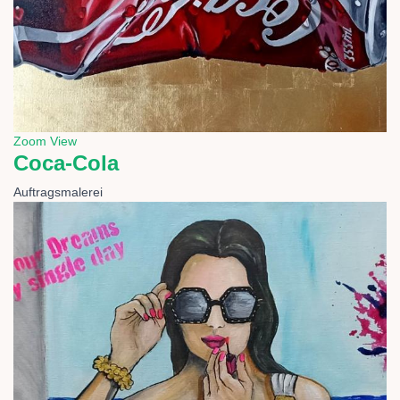
Zoom
View
Coca-Cola
Auftragsmalerei