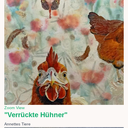
Zoom
View
"Verrückte Hühner"
Annettes Tiere