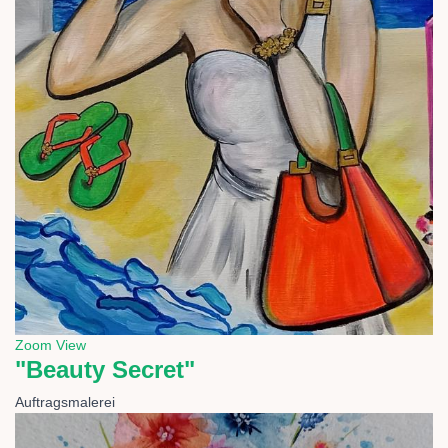
Zoom
View
"Beauty Secret"
Auftragsmalerei