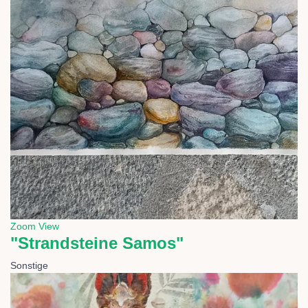
Zoom
View
"Strandsteine Samos"
Sonstige