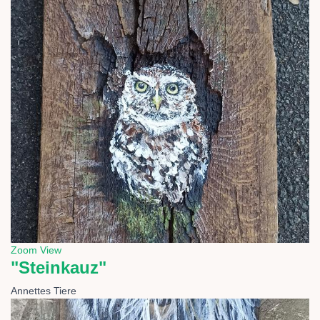
Zoom
View
"Steinkauz"
Annettes Tiere