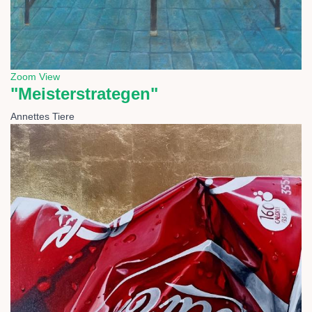
Zoom
View
"Meisterstrategen"
Annettes Tiere